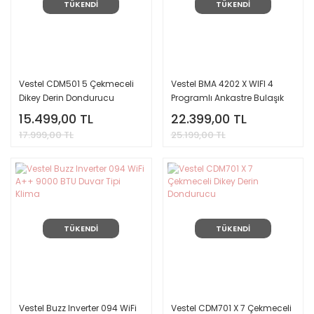
TÜKENDİ
TÜKENDİ
Vestel CDM501 5 Çekmeceli
Vestel BMA 4202 X WIFI 4
Dikey Derin Dondurucu
Programlı Ankastre Bulaşık
Makinesi
15.499,00 TL
22.399,00 TL
17.999,00 TL
25.199,00 TL
TÜKENDİ
TÜKENDİ
Vestel Buzz Inverter 094 WiFi
Vestel CDM701 X 7 Çekmeceli