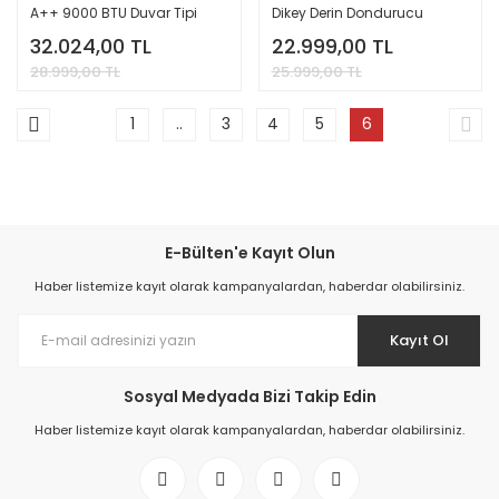
A++ 9000 BTU Duvar Tipi
Dikey Derin Dondurucu
Klima
32.024,00 TL
22.999,00 TL
28.999,00 TL
25.999,00 TL
1
..
3
4
5
6
E-Bülten'e Kayıt Olun
Haber listemize kayıt olarak kampanyalardan, haberdar olabilirsiniz.
Kayıt Ol
Sosyal Medyada Bizi Takip Edin
Haber listemize kayıt olarak kampanyalardan, haberdar olabilirsiniz.