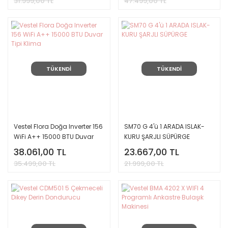
31.999,00 TL
47.499,00 TL
TÜKENDİ
TÜKENDİ
Vestel Flora Doğa Inverter 156
SM70 G 4'ü 1 ARADA ISLAK-
WiFi A++ 15000 BTU Duvar
KURU ŞARJLI SÜPÜRGE
Tipi Klima
38.061,00 TL
23.667,00 TL
35.499,00 TL
21.999,00 TL