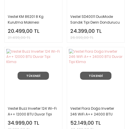
Vestel KM 86201 8 Kg
Vestel SD40011 DuoMode
Kurutma Makinesi
Sandık Tipi Derin Dondurucu
20.499,00 TL
24.399,00 TL
21.499,00 TL
26.999,00 TL
TÜKENDİ
TÜKENDİ
Vestel Buzz Inverter 124 Wi-Fi
Vestel Flora Doğa Inverter
A++ 12000 BTU Duvar Tipi
246 WiFi A++ 24000 BTU
Klima
Duvar Tipi Klima
34.999,00 TL
52.149,00 TL