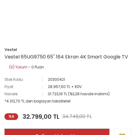
Vestel
Vestel 65UG9750 65'' 164 Ekran 4K Smart Google TV
(0) Yorum
- 0 Puan
Stok Kodu
20300421
Fiyat
28.957,50 TL + KDV
Havale
31.723,19 TL (%3,28 havale indirimi)
*4.312,70 TL den başlayan taksitlerle!
32.799,00 TL
34.749,00 TL
%6