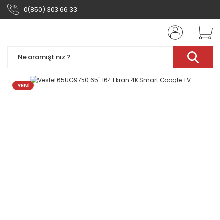
0(850) 303 66 33
YENİ