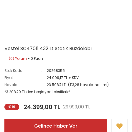
Vestel SC47011 432 Lt Statik Buzdolabı
(0) Yorum
- 0 Puan
Stok Kodu
20268355
Fiyat
24.999,17 TL + KDV
Havale
23.598,71 TL (%3,28 havale indirimi)
*3.208,20 TL den başlayan taksitlerle!
24.399,00 TL
29.999,00 TL
%19
Gelince Haber Ver