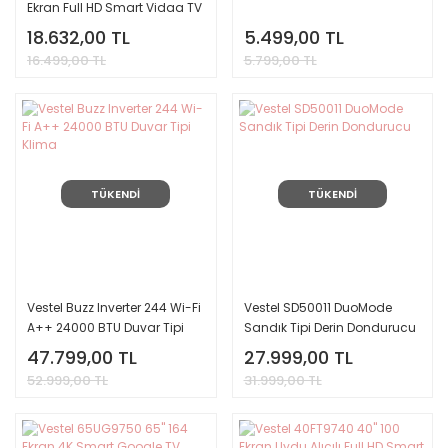
Ekran Full HD Smart Vidaa TV
18.632,00 TL
5.499,00 TL
16.499,00 TL
5.799,00 TL
TÜKENDİ
TÜKENDİ
Vestel Buzz Inverter 244 Wi-Fi
Vestel SD50011 DuoMode
A++ 24000 BTU Duvar Tipi
Sandık Tipi Derin Dondurucu
Klima
47.799,00 TL
27.999,00 TL
52.999,00 TL
31.999,00 TL