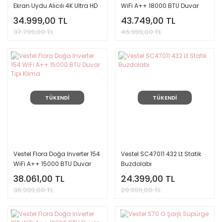
Ekran Uydu Alıcılı 4K Ultra HD
WiFi A++ 18000 BTU Duvar
Smart Google TV
Tipi Klima
34.999,00 TL
43.749,00 TL
37.799,00 TL
46.999,00 TL
TÜKENDİ
TÜKENDİ
Vestel Flora Doğa Inverter 154
Vestel SC47011 432 Lt Statik
WiFi A++ 15000 BTU Duvar
Buzdolabı
Tipi Klima
38.061,00 TL
24.399,00 TL
36.999,00 TL
29.999,00 TL