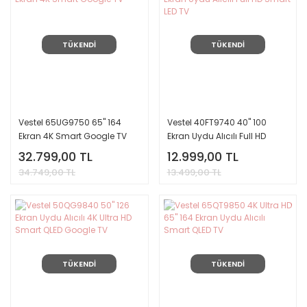
TÜKENDİ
TÜKENDİ
Vestel 65UG9750 65'' 164
Vestel 40FT9740 40'' 100
Ekran 4K Smart Google TV
Ekran Uydu Alıcılı Full HD
Smart LED TV
32.799,00 TL
12.999,00 TL
34.749,00 TL
13.499,00 TL
TÜKENDİ
TÜKENDİ