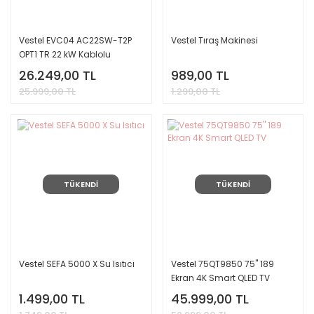
Vestel EVC04 AC22SW-T2P
Vestel Tıraş Makinesi
OPT1 TR 22 kW Kablolu
Elektrikli Araç Şarj İstasyonu
26.249,00 TL
989,00 TL
25.999,00 TL
1.299,00 TL
TÜKENDİ
TÜKENDİ
Vestel SEFA 5000 X Su Isıtıcı
Vestel 75QT9850 75'' 189
Ekran 4K Smart QLED TV
1.499,00 TL
45.999,00 TL