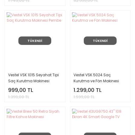
1.749,00 TL
52.999,00 TL
TÜKENDİ
TÜKENDİ
Vestel VSK 1015 Seyahat Tipi
Vestel VSK 5024 Saç
Saç Kurutma Makinesi
Kurutma ve Fön Makinesi
Pembe
999,00 TL
1.299,00 TL
1.399,00 TL
1.599,00 TL