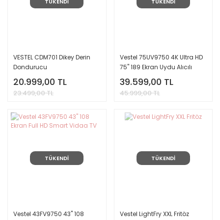
TÜKENDİ
TÜKENDİ
VESTEL CDM701 Dikey Derin
Vestel 75UV9750 4K Ultra HD
Dondurucu
75'' 189 Ekran Uydu Alıcılı
Smart LED TV
20.999,00 TL
39.599,00 TL
23.499,00 TL
45.999,00 TL
TÜKENDİ
TÜKENDİ
Vestel 43FV9750 43'' 108
Vestel LightFry XXL Fritöz