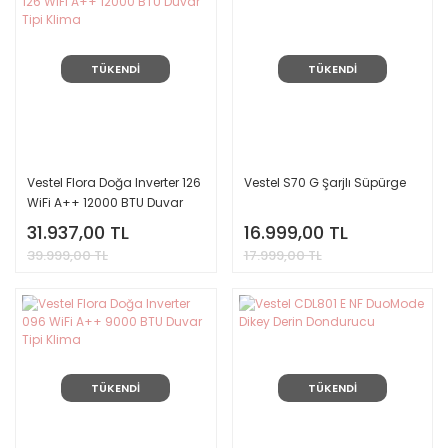
TÜKENDİ
TÜKENDİ
Vestel Flora Doğa Inverter 126
Vestel S70 G Şarjlı Süpürge
WiFi A++ 12000 BTU Duvar
Tipi Klima
31.937,00 TL
16.999,00 TL
39.999,00 TL
17.999,00 TL
TÜKENDİ
TÜKENDİ