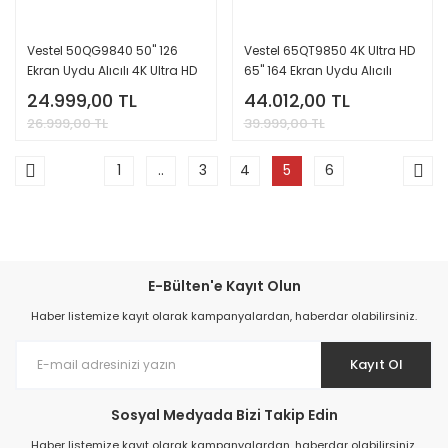
Vestel 50QG9840 50'' 126
Vestel 65QT9850 4K Ultra HD
Ekran Uydu Alıcılı 4K Ultra HD
65'' 164 Ekran Uydu Alıcılı
Smart QLED Google TV
Smart QLED TV
24.999,00 TL
44.012,00 TL
26.999,00 TL
39.999,00 TL
1
..
3
4
5
6
E-Bülten'e Kayıt Olun
Haber listemize kayıt olarak kampanyalardan, haberdar olabilirsiniz.
Kayıt Ol
Sosyal Medyada Bizi Takip Edin
Haber listemize kayıt olarak kampanyalardan, haberdar olabilirsiniz.