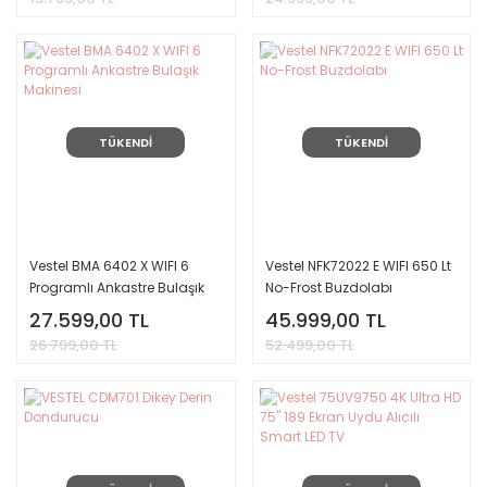
TÜKENDİ
TÜKENDİ
Vestel BMA 6402 X WIFI 6
Vestel NFK72022 E WIFI 650 Lt
Programlı Ankastre Bulaşık
No-Frost Buzdolabı
Makinesi
27.599,00 TL
45.999,00 TL
26.799,00 TL
52.499,00 TL