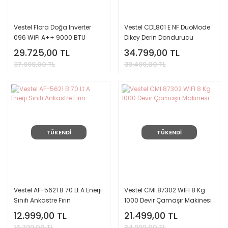
Vestel Flora Doğa Inverter
Vestel CDL801 E NF DuoMode
096 WiFi A++ 9000 BTU
Dikey Derin Dondurucu
Duvar Tipi Klima
29.725,00 TL
34.799,00 TL
37.999,00 TL
39.499,00 TL
TÜKENDİ
TÜKENDİ
Vestel AF-5621 B 70 Lt A Enerji
Vestel CMI 87302 WIFI 8 Kg
Sınıfı Ankastre Fırın
1000 Devir Çamaşır Makinesi
12.999,00 TL
21.499,00 TL
15.799,00 TL
24.999,00 TL