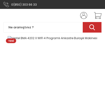
0(850) 303 66 33
YENİ