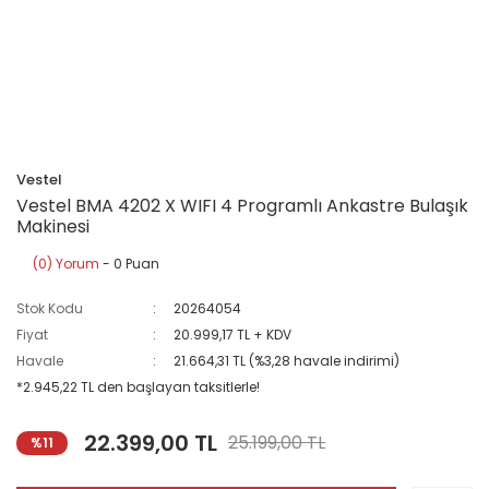
Vestel
Vestel BMA 4202 X WIFI 4 Programlı Ankastre Bulaşık
Makinesi
(0) Yorum
- 0 Puan
Stok Kodu
20264054
Fiyat
20.999,17 TL + KDV
Havale
21.664,31 TL (%3,28 havale indirimi)
*2.945,22 TL den başlayan taksitlerle!
22.399,00 TL
25.199,00 TL
%11