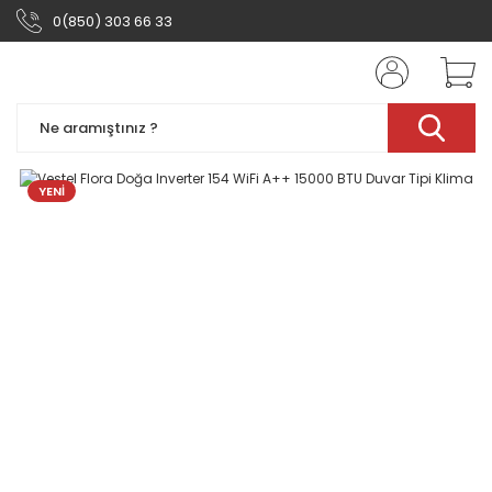
0(850) 303 66 33
YENİ