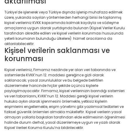
aktarılması
Türkiye’de işlenerek veya Türkiye dışında işlenip muhafaza edilmek
üzere, yukarıda sayılan yöntemlerden herhangi birisi ile toplanmış
kişisel verileriniz KVKK kapsamında kalmak kaydıyla ve sözleşme
amaçlarına uygun olarak yurtdışında bulunan (Kişisel Veriler Kurulu
tarafından akredite edilen ve kişisel verilerin korunması hususunda
yeterli korumanın bulunduğu ülkelere) hizmet aracılarına da
aktarılabilecektir.
Kişisel verilerin saklanması ve
korunması
Kişisel verileriniz, Firmamız nezdinde yer alan veri tabanında ve
sistemlerde KVKK’nun 12. maddesi gereğince gizli olarak
saklanacak; yasal zorunluluklar ve bu belgede belirtilen
düzenlemeler haricinde hiçbir şekilde üçüncü kişilerle
paylaşılmayacaktır. Firmamız, kişisel verilerinizin barındığı sistemleri
ve veri tabanlarını, KVKK’nun 12. Maddesi gereği kişisel verilerin
hukuka aykırı olarak işlenmesini önlemekle, yetkisiz kişilerin
erişimlerini engellemekle, erişim yönetimi gibi yazılımsal tedbirleri ve
fiziksel güvenlik önlemleri almakla mükelleftir. Kişisel verilerin yasal
olmayan yollarla başkaları tarafından elde edilmesinin öğrenilmesi
halinde durum derhal, yasal düzenlemeye uygun ve yazılı olarak
Kişisel Verileri Koruma Kurulu’na bildirilecektir.