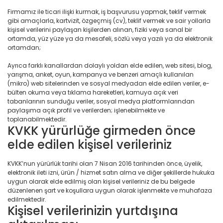
Firmamız ile ticari ilişki kurmak, iş başvurusu yapmak, teklif vermek
gibi amaçlarla, kartvizit, özgeçmiş (cv), teklif vermek ve sair yollarla
kişisel verilerini paylaşan kişilerden alınan, fiziki veya sanal bir
ortamda, yüz yüze ya da mesafeli, sözlü veya yazılı ya da elektronik
ortamdan;
Ayrıca farklı kanallardan dolaylı yoldan elde edilen, web sitesi, blog,
yarışma, anket, oyun, kampanya ve benzeri amaçlı kullanılan
(mikro) web sitelerinden ve sosyal medyadan elde edilen veriler, e-
bülten okuma veya tıklama hareketleri, kamuya açık veri
tabanlarının sunduğu veriler, sosyal medya platformlarından
paylaşıma açık profil ve verilerden; işlenebilmekte ve
toplanabilmektedir.
KVKK yürürlüğe girmeden önce
elde edilen kişisel verileriniz
KVKK’nun yürürlük tarihi olan 7 Nisan 2016 tarihinden önce, üyelik,
elektronik ileti izni, ürün / hizmet satın alma ve diğer şekillerde hukuka
uygun olarak elde edilmiş olan kişisel verileriniz de bu belgede
düzenlenen şart ve koşullara uygun olarak işlenmekte ve muhafaza
edilmektedir.
Kişisel verilerinizin yurtdışına