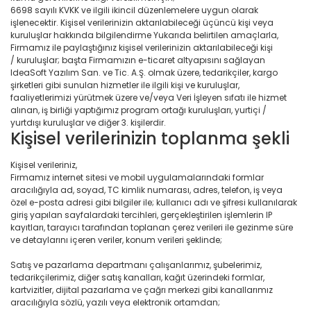
6698 sayılı KVKK ve ilgili ikincil düzenlemelere uygun olarak
işlenecektir. Kişisel verilerinizin aktarılabileceği üçüncü kişi veya
kuruluşlar hakkında bilgilendirme Yukarıda belirtilen amaçlarla,
Firmamız ile paylaştığınız kişisel verilerinizin aktarılabileceği kişi
/ kuruluşlar; başta Firmamızın e-ticaret altyapısını sağlayan
IdeaSoft Yazılım San. ve Tic. A.Ş. olmak üzere, tedarikçiler, kargo
şirketleri gibi sunulan hizmetler ile ilgili kişi ve kuruluşlar,
faaliyetlerimizi yürütmek üzere ve/veya Veri İşleyen sıfatı ile hizmet
alınan, iş birliği yaptığımız program ortağı kuruluşları, yurtiçi /
yurtdışı kuruluşlar ve diğer 3. kişilerdir.
Kişisel verilerinizin toplanma şekli
Kişisel verileriniz,
Firmamız internet sitesi ve mobil uygulamalarındaki formlar
aracılığıyla ad, soyad, TC kimlik numarası, adres, telefon, iş veya
özel e-posta adresi gibi bilgiler ile; kullanıcı adı ve şifresi kullanılarak
giriş yapılan sayfalardaki tercihleri, gerçekleştirilen işlemlerin IP
kayıtları, tarayıcı tarafından toplanan çerez verileri ile gezinme süre
ve detaylarını içeren veriler, konum verileri şeklinde;
Satış ve pazarlama departmanı çalışanlarımız, şubelerimiz,
tedarikçilerimiz, diğer satış kanalları, kağıt üzerindeki formlar,
kartvizitler, dijital pazarlama ve çağrı merkezi gibi kanallarımız
aracılığıyla sözlü, yazılı veya elektronik ortamdan;