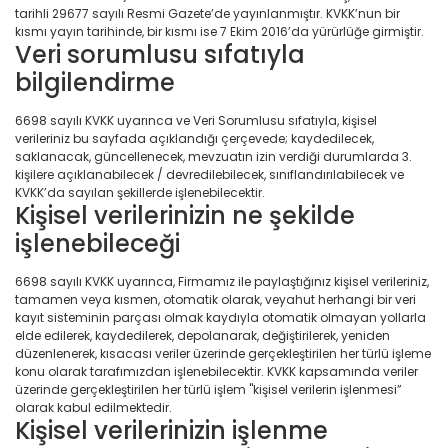
tarihli 29677 sayılı Resmi Gazete’de yayınlanmıştır. KVKK’nun bir
kısmı yayın tarihinde, bir kısmı ise 7 Ekim 2016’da yürürlüğe girmiştir.
Veri sorumlusu sıfatıyla
bilgilendirme
6698 sayılı KVKK uyarınca ve Veri Sorumlusu sıfatıyla, kişisel
verileriniz bu sayfada açıklandığı çerçevede; kaydedilecek,
saklanacak, güncellenecek, mevzuatın izin verdiği durumlarda 3.
kişilere açıklanabilecek / devredilebilecek, sınıflandırılabilecek ve
KVKK’da sayılan şekillerde işlenebilecektir.
Kişisel verilerinizin ne şekilde
işlenebileceği
6698 sayılı KVKK uyarınca, Firmamız ile paylaştığınız kişisel verileriniz,
tamamen veya kısmen, otomatik olarak, veyahut herhangi bir veri
kayıt sisteminin parçası olmak kaydıyla otomatik olmayan yollarla
elde edilerek, kaydedilerek, depolanarak, değiştirilerek, yeniden
düzenlenerek, kısacası veriler üzerinde gerçekleştirilen her türlü işleme
konu olarak tarafımızdan işlenebilecektir. KVKK kapsamında veriler
üzerinde gerçekleştirilen her türlü işlem "kişisel verilerin işlenmesi”
olarak kabul edilmektedir.
Kişisel verilerinizin işlenme