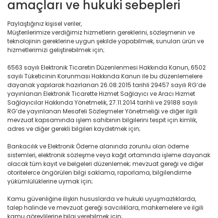
amaçları ve hukuki sebepleri
Paylaştığınız kişisel veriler,
Müşterilerimize verdiğimiz hizmetlerin gereklerini, sözleşmenin ve
teknolojinin gereklerine uygun şekilde yapabilmek, sunulan ürün ve
hizmetlerimizi geliştirebilmek için;
6563 sayılı Elektronik Ticaretin Düzenlenmesi Hakkında Kanun, 6502
sayılı Tüketicinin Korunması Hakkında Kanun ile bu düzenlemelere
dayanak yapılarak hazırlanan 26.08.2015 tarihli 29457 sayılı RG’de
yayınlanan Elektronik Ticarette Hizmet Sağlayıcı ve Aracı Hizmet
Sağlayıcılar Hakkında Yönetmelik, 27.11.2014 tarihli ve 29188 sayılı
RG’de yayınlanan Mesafeli Sözleşmeler Yönetmeliği ve diğer ilgili
mevzuat kapsamında işlem sahibinin bilgilerini tespit için kimlik,
adres ve diğer gerekli bilgileri kaydetmek için;
Bankacılık ve Elektronik Ödeme alanında zorunlu olan ödeme
sistemleri, elektronik sözleşme veya kağıt ortamında işleme dayanak
olacak tüm kayıt ve belgeleri düzenlemek; mevzuat gereği ve diğer
otoritelerce öngörülen bilgi saklama, raporlama, bilgilendirme
yükümlülüklerine uymak için;
Kamu güvenliğine ilişkin hususlarda ve hukuki uyuşmazlıklarda,
talep halinde ve mevzuat gereği savcılıklara, mahkemelere ve ilgili
kamu görevlilerine bilgi verebilmek için;