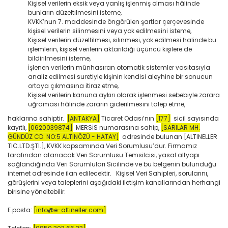
Kişisel verilerin eksik veya yanlış işlenmiş olması hâlinde
bunların düzeltilmesini isteme,
KVKK’nun 7. maddesinde öngörülen şartlar çerçevesinde
kişisel verilerin silinmesini veya yok edilmesini isteme,
Kişisel verilerin düzeltilmesi, silinmesi, yok edilmesi halinde bu
işlemlerin, kişisel verilerin aktarıldığı üçüncü kişilere de
bildirilmesini isteme,
İşlenen verilerin münhasıran otomatik sistemler vasıtasıyla
analiz edilmesi suretiyle kişinin kendisi aleyhine bir sonucun
ortaya çıkmasına itiraz etme,
Kişisel verilerin kanuna aykırı olarak işlenmesi sebebiyle zarara
uğraması hâlinde zararın giderilmesini talep etme,
haklarına sahiptir.
[ANTAKYA]
Ticaret Odası’nın
[177]
sicil sayısında
kayıtlı,
[0620039874]
MERSİS numarasına sahip,
[SARILAR MH.
GÜNDÜZ CD. NO:5 ALTINÖZÜ - HATAY]
adresinde bulunan [ALTINELLER
TİC.LTD.ŞTİ.], KVKK kapsamında Veri Sorumlusu’dur. Firmamız
tarafından atanacak Veri Sorumlusu Temsilcisi, yasal altyapı
sağlandığında Veri Sorumluları Sicilinde ve bu belgenin bulunduğu
internet adresinde ilan edilecektir. Kişisel Veri Sahipleri, sorularını,
görüşlerini veya taleplerini aşağıdaki iletişim kanallarından herhangi
birisine yöneltebilir:
E.posta:
[info@e-altineller.com]