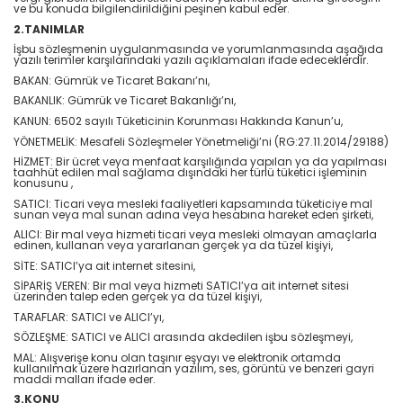
ve bu konuda bilgilendirildiğini peşinen kabul eder.
2.TANIMLAR
İşbu sözleşmenin uygulanmasında ve yorumlanmasında aşağıda
yazılı terimler karşılarındaki yazılı açıklamaları ifade edeceklerdir.
BAKAN: Gümrük ve Ticaret Bakanı’nı,
BAKANLIK: Gümrük ve Ticaret Bakanlığı’nı,
KANUN: 6502 sayılı Tüketicinin Korunması Hakkında Kanun’u,
YÖNETMELİK: Mesafeli Sözleşmeler Yönetmeliği’ni (RG:27.11.2014/29188)
HİZMET: Bir ücret veya menfaat karşılığında yapılan ya da yapılması
taahhüt edilen mal sağlama dışındaki her türlü tüketici işleminin
konusunu ,
SATICI: Ticari veya mesleki faaliyetleri kapsamında tüketiciye mal
sunan veya mal sunan adına veya hesabına hareket eden şirketi,
ALICI: Bir mal veya hizmeti ticari veya mesleki olmayan amaçlarla
edinen, kullanan veya yararlanan gerçek ya da tüzel kişiyi,
SİTE: SATICI’ya ait internet sitesini,
SİPARİŞ VEREN: Bir mal veya hizmeti SATICI’ya ait internet sitesi
üzerinden talep eden gerçek ya da tüzel kişiyi,
TARAFLAR: SATICI ve ALICI’yı,
SÖZLEŞME: SATICI ve ALICI arasında akdedilen işbu sözleşmeyi,
MAL: Alışverişe konu olan taşınır eşyayı ve elektronik ortamda
kullanılmak üzere hazırlanan yazılım, ses, görüntü ve benzeri gayri
maddi malları ifade eder.
3.KONU