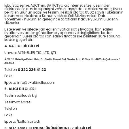
İşbu Sözleşme, ALICI’nın, SATICI’ya ait internet sitesi üzerinden
elektronik ortamda siparişini verdiği aşağıda nitelikleri ve satış fiyatı
belirtilen ürünün satışı ve teslimi ile ilgili olarak 6502 sayılı Tüketicinin
Korunması Hakkında Kanun ve Mesafeli Sözleşmelere Dair
Yönetmelik hükümleri gereğince tarafların hak ve yükümlülüklerini
düzenler.
Listelenen ve sitede ilan edilen fiyatlar satış fiyatıdır. İlan edilen
fiyatlar ve vaatler güncelleme yapılana ve değiştirilene kadar
geçerlidir. Süreli olarak ilan edilen fiyatlar ise belirtilen süre sonuna
kadar geçerlidir.
4. SATICI BİLGİLERİ
Ünvanı ALTINELLER TİC. LTD. ŞTİ
Adres
Belediye Evleri Mah. Dr. Sadık Ahmet Bul. Şenler Apt. C Blok No:48/3-A Çukurova /
ADANA
Telefon
0 322 226 41 23
Faks
Eposta info@e-altineller.com
5. ALICI BİLGİLERİ
Teslim edilecek kişi
Teslimat Adresi
Telefon
Faks
Eposta/kullanıcı adı
6. SÖZLEŞME KONUSU ÜRÜN/ÜRÜNLER BİLGİLERİ