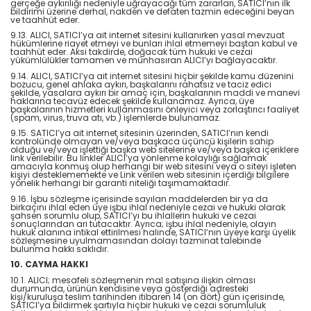
gerçeğe aykırılığı nedeniyle uğrayacağı tüm zararları, SATICI’nın ilk
bildirimi üzerine derhal, nakden ve defaten tazmin edeceğini beyan
ve taahhüt eder.
9.13. ALICI, SATICI’ya ait internet sitesini kullanırken yasal mevzuat
hükümlerine riayet etmeyi ve bunları ihlal etmemeyi baştan kabul ve
taahhüt eder. Aksi takdirde, doğacak tüm hukuki ve cezai
yükümlülükler tamamen ve münhasıran ALICI’yı bağlayacaktır.
9.14. ALICI, SATICI’ya ait internet sitesini hiçbir şekilde kamu düzenini
bozucu, genel ahlaka aykırı, başkalarını rahatsız ve taciz edici
şekilde, yasalara aykırı bir amaç için, başkalarının maddi ve manevi
haklarına tecavüz edecek şekilde kullanamaz. Ayrıca, üye
başkalarının hizmetleri kullanmasını önleyici veya zorlaştırıcı faaliyet
(spam, virus, truva atı, vb.) işlemlerde bulunamaz.
9.15. SATICI’ya ait internet sitesinin üzerinden, SATICI’nın kendi
kontrolünde olmayan ve/veya başkaca üçüncü kişilerin sahip
olduğu ve/veya işlettiği başka web sitelerine ve/veya başka içeriklere
link verilebilir. Bu linkler ALICI’ya yönlenme kolaylığı sağlamak
amacıyla konmuş olup herhangi bir web sitesini veya o siteyi işleten
kişiyi desteklememekte ve Link verilen web sitesinin içerdiği bilgilere
yönelik herhangi bir garanti niteliği taşımamaktadır.
9.16. İşbu sözleşme içerisinde sayılan maddelerden bir ya da
birkaçını ihlal eden üye işbu ihlal nedeniyle cezai ve hukuki olarak
şahsen sorumlu olup, SATICI’yı bu ihlallerin hukuki ve cezai
sonuçlarından ari tutacaktır. Ayrıca; işbu ihlal nedeniyle, olayın
hukuk alanına intikal ettirilmesi halinde, SATICI’nın üyeye karşı üyelik
sözleşmesine uyulmamasından dolayı tazminat talebinde
bulunma hakkı saklıdır.
10. CAYMA HAKKI
10.1. ALICI; mesafeli sözleşmenin mal satışına ilişkin olması
durumunda, ürünün kendisine veya gösterdiği adresteki
kişi/kuruluşa teslim tarihinden itibaren 14 (on dört) gün içerisinde,
SATICI’ya bildirmek şartıyla hiçbir hukuki ve cezai sorumluluk