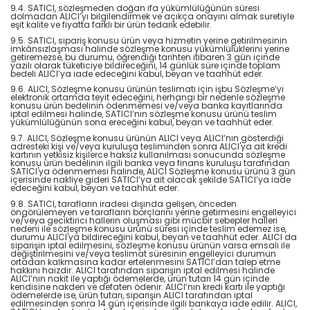
9.4. SATICI, sözleşmeden doğan ifa yükümlülüğünün süresi
dolmadan ALICI’yı bilgilendirmek ve açıkça onayını almak suretiyle
eşit kalite ve fiyatta farklı bir ürün tedarik edebilir.
9.5. SATICI, sipariş konusu ürün veya hizmetin yerine getirilmesinin
imkânsızlaşması halinde sözleşme konusu yükümlülüklerini yerine
getiremezse, bu durumu, öğrendiği tarihten itibaren 3 gün içinde
yazılı olarak tüketiciye bildireceğini, 14 günlük süre içinde toplam
bedeli ALICI’ya iade edeceğini kabul, beyan ve taahhüt eder.
9.6. ALICI, Sözleşme konusu ürünün teslimatı için işbu Sözleşme’yi
elektronik ortamda teyit edeceğini, herhangi bir nedenle sözleşme
konusu ürün bedelinin ödenmemesi ve/veya banka kayıtlarında
iptal edilmesi halinde, SATICI’nın sözleşme konusu ürünü teslim
yükümlülüğünün sona ereceğini kabul, beyan ve taahhüt eder.
9.7. ALICI, Sözleşme konusu ürünün ALICI veya ALICI’nın gösterdiği
adresteki kişi ve/veya kuruluşa tesliminden sonra ALICI'ya ait kredi
kartının yetkisiz kişilerce haksız kullanılması sonucunda sözleşme
konusu ürün bedelinin ilgili banka veya finans kuruluşu tarafından
SATICI'ya ödenmemesi halinde, ALICI Sözleşme konusu ürünü 3 gün
içerisinde nakliye gideri SATICI’ya ait olacak şekilde SATICI’ya iade
edeceğini kabul, beyan ve taahhüt eder.
9.8. SATICI, tarafların iradesi dışında gelişen, önceden
öngörülemeyen ve tarafların borçlarını yerine getirmesini engelleyici
ve/veya geciktirici hallerin oluşması gibi mücbir sebepler halleri
nedeni ile sözleşme konusu ürünü süresi içinde teslim edemez ise,
durumu ALICI'ya bildireceğini kabul, beyan ve taahhüt eder. ALICI da
siparişin iptal edilmesini, sözleşme konusu ürünün varsa emsali ile
değiştirilmesini ve/veya teslimat süresinin engelleyici durumun
ortadan kalkmasına kadar ertelenmesini SATICI’dan talep etme
hakkını haizdir. ALICI tarafından siparişin iptal edilmesi halinde
ALICI’nın nakit ile yaptığı ödemelerde, ürün tutarı 14 gün içinde
kendisine nakden ve defaten ödenir. ALICI’nın kredi kartı ile yaptığı
ödemelerde ise, ürün tutarı, siparişin ALICI tarafından iptal
edilmesinden sonra 14 gün içerisinde ilgili bankaya iade edilir. ALICI,