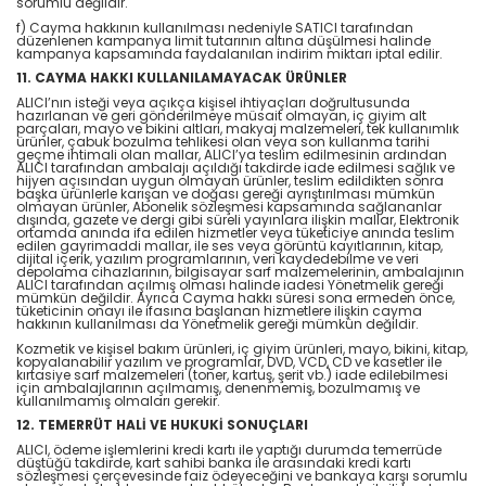
sorumlu değildir.
f) Cayma hakkının kullanılması nedeniyle SATICI tarafından
düzenlenen kampanya limit tutarının altına düşülmesi halinde
kampanya kapsamında faydalanılan indirim miktarı iptal edilir.
11. CAYMA HAKKI KULLANILAMAYACAK ÜRÜNLER
ALICI’nın isteği veya açıkça kişisel ihtiyaçları doğrultusunda
hazırlanan ve geri gönderilmeye müsait olmayan, iç giyim alt
parçaları, mayo ve bikini altları, makyaj malzemeleri, tek kullanımlık
ürünler, çabuk bozulma tehlikesi olan veya son kullanma tarihi
geçme ihtimali olan mallar, ALICI’ya teslim edilmesinin ardından
ALICI tarafından ambalajı açıldığı takdirde iade edilmesi sağlık ve
hijyen açısından uygun olmayan ürünler, teslim edildikten sonra
başka ürünlerle karışan ve doğası gereği ayrıştırılması mümkün
olmayan ürünler, Abonelik sözleşmesi kapsamında sağlananlar
dışında, gazete ve dergi gibi süreli yayınlara ilişkin mallar, Elektronik
ortamda anında ifa edilen hizmetler veya tüketiciye anında teslim
edilen gayrimaddi mallar, ile ses veya görüntü kayıtlarının, kitap,
dijital içerik, yazılım programlarının, veri kaydedebilme ve veri
depolama cihazlarının, bilgisayar sarf malzemelerinin, ambalajının
ALICI tarafından açılmış olması halinde iadesi Yönetmelik gereği
mümkün değildir. Ayrıca Cayma hakkı süresi sona ermeden önce,
tüketicinin onayı ile ifasına başlanan hizmetlere ilişkin cayma
hakkının kullanılması da Yönetmelik gereği mümkün değildir.
Kozmetik ve kişisel bakım ürünleri, iç giyim ürünleri, mayo, bikini, kitap,
kopyalanabilir yazılım ve programlar, DVD, VCD, CD ve kasetler ile
kırtasiye sarf malzemeleri (toner, kartuş, şerit vb.) iade edilebilmesi
için ambalajlarının açılmamış, denenmemiş, bozulmamış ve
kullanılmamış olmaları gerekir.
12. TEMERRÜT HALİ VE HUKUKİ SONUÇLARI
ALICI, ödeme işlemlerini kredi kartı ile yaptığı durumda temerrüde
düştüğü takdirde, kart sahibi banka ile arasındaki kredi kartı
sözleşmesi çerçevesinde faiz ödeyeceğini ve bankaya karşı sorumlu