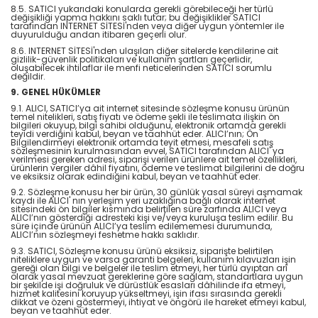
8.5. SATICI yukarıdaki konularda gerekli görebileceği her türlü
değişikliği yapma hakkını saklı tutar; bu değişiklikler SATICI
tarafından INTERNET SİTESİ'nden veya diğer uygun yöntemler ile
duyurulduğu andan itibaren geçerli olur.
8.6. INTERNET SİTESİ'nden ulaşılan diğer sitelerde kendilerine ait
gizlilik-güvenlik politikaları ve kullanım şartları geçerlidir,
oluşabilecek ihtilaflar ile menfi neticelerinden SATICI sorumlu
değildir.
9. GENEL HÜKÜMLER
9.1. ALICI, SATICI’ya ait internet sitesinde sözleşme konusu ürünün
temel nitelikleri, satış fiyatı ve ödeme şekli ile teslimata ilişkin ön
bilgileri okuyup, bilgi sahibi olduğunu, elektronik ortamda gerekli
teyidi verdiğini kabul, beyan ve taahhüt eder. ALICI’nın; Ön
Bilgilendirmeyi elektronik ortamda teyit etmesi, mesafeli satış
sözleşmesinin kurulmasından evvel, SATICI tarafından ALICI' ya
verilmesi gereken adresi, siparişi verilen ürünlere ait temel özellikleri,
ürünlerin vergiler dâhil fiyatını, ödeme ve teslimat bilgilerini de doğru
ve eksiksiz olarak edindiğini kabul, beyan ve taahhüt eder.
9.2. Sözleşme konusu her bir ürün, 30 günlük yasal süreyi aşmamak
kaydı ile ALICI' nın yerleşim yeri uzaklığına bağlı olarak internet
sitesindeki ön bilgiler kısmında belirtilen süre zarfında ALICI veya
ALICI’nın gösterdiği adresteki kişi ve/veya kuruluşa teslim edilir. Bu
süre içinde ürünün ALICI’ya teslim edilememesi durumunda,
ALICI’nın sözleşmeyi feshetme hakkı saklıdır.
9.3. SATICI, Sözleşme konusu ürünü eksiksiz, siparişte belirtilen
niteliklere uygun ve varsa garanti belgeleri, kullanım kılavuzları işin
gereği olan bilgi ve belgeler ile teslim etmeyi, her türlü ayıptan arî
olarak yasal mevzuat gereklerine göre sağlam, standartlara uygun
bir şekilde işi doğruluk ve dürüstlük esasları dâhilinde ifa etmeyi,
hizmet kalitesini koruyup yükseltmeyi, işin ifası sırasında gerekli
dikkat ve özeni göstermeyi, ihtiyat ve öngörü ile hareket etmeyi kabul,
beyan ve taahhüt eder.