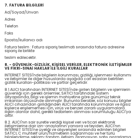
7. FATURA BİLGİLERİ
Ad/Soyad/Unvan
Adres
Telefon
Faks
Eposta/kullanıcı adı
Fatura teslim : Fatura sipariş teslimatı sırasında fatura adresine
sipariş ile birlikte
teslim edilecektir.
8. - GÜVENLİK-GİZLİLİK, KİŞİSEL VERİLER, ELEKTRONİK İLETİŞİMLER
VE FİKRİ-SINAİ HAKLAR İLE İLGİLİ KURALLAR
INTERNET SİTESİ'nde bilgilerin korunması, gizliliği, işlenmesi-kullanımı
ve iletişimler ile diğer hususlarda aşağıda cari esasları belirtilen
gizlilik kuralları-politikası ve şartlar geçerlidir.
8.1.ALICI tarafından İNTERNET SİTESİ'nde girilen bilgilerin ve işlemlerin
güvenliği için gerekli önlemler, SATICI tarafındaki sistem
altyapısında, bilgi ve işlemin mahiyetine göre günümüz teknik
imkanları ölçüsünde alınmıştır. Bununla beraber, söz konusu bilgiler
ALICI cihazından girildiğinden ALICI tarafında korunmaları ve ilgisiz
kişilerce erişilememesi için, virüs ve benzeri zararlı uygulamalara
ilişkin olanlar dahil, gerekli tedbirlerin alınması sorumluluğu ALICI'ya
aittir.
8.2. ALICI'nın sair suretle verdiği kişisel veri ve ticari elektronik
iletişimlerine dair izin-onaylarının yanısıra ve teyiden; ALICI'nın
İNTERNET SİTESİ'ne üyeliği ve alışverişleri sırasında edinilen bilgileri
SATICI, C muhtelif ürün/hizmetlerin sağlanması ve her türlü
bilgilendirme, reklam-tanıtım, iletişim, promosyon, satış, pazarlama,