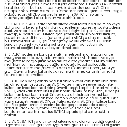
SATICI tarafından kredi kartına iade edilen tutarın banka tarafından
ALICI hesabına yansıtılmasına ilişkin ortalama sürecin 2 ile 3 haftayı
bulabileceğini, bu tutarın bankaya iadesinden sonra ALICI’nın
hesaplarına yansıması halinin tamamen banka işlem süreci ile ilgili
olduğundan, ALICI, olası gecikmeler için SATICI’yı sorumlu
tutamayacağını kabul, beyan ve taahhüt eder.
9.9. SATICININ, ALICI tarafından siteye kayıt formunda belirtilen veya
daha sonra kendisi tarafından güncellenen adresi, e-posta adresi,
sabit ve mobil telefon hatları ve diğer iletişim bilgileri üzerinden
mektup, e-posta, SMS, telefon görüşmesi ve diğer yollarla iletişim,
pazarlama, bildirim ve diğer amaçlarla ALICI’ya ulaşma hakkı
bulunmaktadır. ALICI, işbu sözleşmeyi kabul etmekle SATICI’nın
kendisine yönelik yukarıda belirtilen iletişim faaliyetlerinde
bulunabileceğini kabul ve beyan etmektedir.
9.10. ALICI, sözleşme konusu mal/hizmeti teslim almadan önce
muayene edecek; ezik, kırık, ambalajı yırtılmış vb. hasarlı ve ayıplı
mal/hizmeti kargo şirketinden teslim almayacaktır. Teslim alınan
mal/hizmetin hasarsız ve sağlam olduğu kabul edilecektir.
Teslimden sonra mal/hizmetin özenle korunması borcu, ALICI’ya
aittir. Cayma hakkı kullanılacaksa mal/hizmet kullanılmamalıdır.
Fatura iade edilmelidir.
9.11. ALICI ile sipariş esnasında kullanılan kredi kartı hamilinin aynı
kişi olmaması veya ürünün ALICI’ya tesliminden evvel, siparişte
kullanılan kredi kartına ilişkin güvenlik açığı tespit edilmesi halinde,
SATICI, kredi kartı hamiline ilişkin kimlik ve iletişim bilgilerini, siparişte
kullanılan kredi kartının bir önceki aya ait ekstresini yahut kart
hamilinin bankasından kredi kartının kendisine ait olduğuna ilişkin
yazıyı ibraz etmesini ALICI’dan talep edebilir. ALICI’nın talebe konu
bilgi/belgeleri temin etmesine kadar geçecek sürede sipariş
dondurulacak olup, mezkur taleplerin 24 saat içerisinde
karşılanmaması halinde ise SATICI, siparişi iptal etme hakkını
haizdir.
9.12. ALICI, SATICI’ya ait internet sitesine üye olurken verdiği kişisel ve
diğer sair bilgilerin gerçeğe uygun olduğunu, SATICI’nın bu bilgilerin