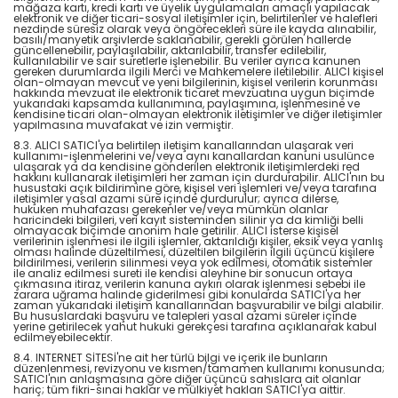
mağaza kartı, kredi kartı ve üyelik uygulamaları amaçlı yapılacak
elektronik ve diğer ticari-sosyal iletişimler için, belirtilenler ve halefleri
nezdinde süresiz olarak veya öngörecekleri süre ile kayda alınabilir,
basılı/manyetik arşivlerde saklanabilir, gerekli görülen hallerde
güncellenebilir, paylaşılabilir, aktarılabilir, transfer edilebilir,
kullanılabilir ve sair suretlerle işlenebilir. Bu veriler ayrıca kanunen
gereken durumlarda ilgili Merci ve Mahkemelere iletilebilir. ALICI kişisel
olan-olmayan mevcut ve yeni bilgilerinin, kişisel verilerin korunması
hakkında mevzuat ile elektronik ticaret mevzuatına uygun biçimde
yukarıdaki kapsamda kullanımına, paylaşımına, işlenmesine ve
kendisine ticari olan-olmayan elektronik iletişimler ve diğer iletişimler
yapılmasına muvafakat ve izin vermiştir.
8.3. ALICI SATICI'ya belirtilen iletişim kanallarından ulaşarak veri
kullanımı-işlenmelerini ve/veya aynı kanallardan kanuni usulünce
ulaşarak ya da kendisine gönderilen elektronik iletişimlerdeki red
hakkını kullanarak iletişimleri her zaman için durdurabilir. ALICI'nın bu
husustaki açık bildirimine göre, kişisel veri işlemleri ve/veya tarafına
iletişimler yasal azami süre içinde durdurulur; ayrıca dilerse,
hukuken muhafazası gerekenler ve/veya mümkün olanlar
haricindeki bilgileri, veri kayıt sisteminden silinir ya da kimliği belli
olmayacak biçimde anonim hale getirilir. ALICI isterse kişisel
verilerinin işlenmesi ile ilgili işlemler, aktarıldığı kişiler, eksik veya yanlış
olması halinde düzeltilmesi, düzeltilen bilgilerin ilgili üçüncü kişilere
bildirilmesi, verilerin silinmesi veya yok edilmesi, otomatik sistemler
ile analiz edilmesi sureti ile kendisi aleyhine bir sonucun ortaya
çıkmasına itiraz, verilerin kanuna aykırı olarak işlenmesi sebebi ile
zarara uğrama halinde giderilmesi gibi konularda SATICI'ya her
zaman yukarıdaki iletişim kanallarından başvurabilir ve bilgi alabilir.
Bu hususlardaki başvuru ve talepleri yasal azami süreler içinde
yerine getirilecek yahut hukuki gerekçesi tarafına açıklanarak kabul
edilmeyebilecektir.
8.4. INTERNET SİTESİ'ne ait her türlü bilgi ve içerik ile bunların
düzenlenmesi, revizyonu ve kısmen/tamamen kullanımı konusunda;
SATICI'nın anlaşmasına göre diğer üçüncü sahıslara ait olanlar
hariç; tüm fikri-sınai haklar ve mülkiyet hakları SATICI'ya aittir.