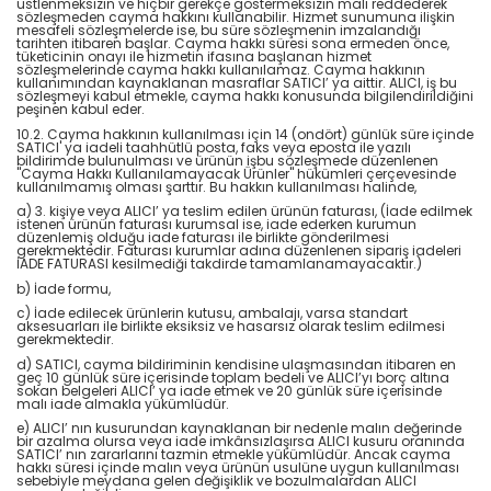
üstlenmeksizin ve hiçbir gerekçe göstermeksizin malı reddederek
sözleşmeden cayma hakkını kullanabilir. Hizmet sunumuna ilişkin
mesafeli sözleşmelerde ise, bu süre sözleşmenin imzalandığı
tarihten itibaren başlar. Cayma hakkı süresi sona ermeden önce,
tüketicinin onayı ile hizmetin ifasına başlanan hizmet
sözleşmelerinde cayma hakkı kullanılamaz. Cayma hakkının
kullanımından kaynaklanan masraflar SATICI’ ya aittir. ALICI, iş bu
sözleşmeyi kabul etmekle, cayma hakkı konusunda bilgilendirildiğini
peşinen kabul eder.
10.2. Cayma hakkının kullanılması için 14 (ondört) günlük süre içinde
SATICI' ya iadeli taahhütlü posta, faks veya eposta ile yazılı
bildirimde bulunulması ve ürünün işbu sözleşmede düzenlenen
"Cayma Hakkı Kullanılamayacak Ürünler" hükümleri çerçevesinde
kullanılmamış olması şarttır. Bu hakkın kullanılması halinde,
a) 3. kişiye veya ALICI’ ya teslim edilen ürünün faturası, (İade edilmek
istenen ürünün faturası kurumsal ise, iade ederken kurumun
düzenlemiş olduğu iade faturası ile birlikte gönderilmesi
gerekmektedir. Faturası kurumlar adına düzenlenen sipariş iadeleri
İADE FATURASI kesilmediği takdirde tamamlanamayacaktır.)
b) İade formu,
c) İade edilecek ürünlerin kutusu, ambalajı, varsa standart
aksesuarları ile birlikte eksiksiz ve hasarsız olarak teslim edilmesi
gerekmektedir.
d) SATICI, cayma bildiriminin kendisine ulaşmasından itibaren en
geç 10 günlük süre içerisinde toplam bedeli ve ALICI’yı borç altına
sokan belgeleri ALICI’ ya iade etmek ve 20 günlük süre içerisinde
malı iade almakla yükümlüdür.
e) ALICI’ nın kusurundan kaynaklanan bir nedenle malın değerinde
bir azalma olursa veya iade imkânsızlaşırsa ALICI kusuru oranında
SATICI’ nın zararlarını tazmin etmekle yükümlüdür. Ancak cayma
hakkı süresi içinde malın veya ürünün usulüne uygun kullanılması
sebebiyle meydana gelen değişiklik ve bozulmalardan ALICI