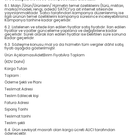
6.1. Malın /Ürün/Ürünlerin/ Hizmetin temel özelliklerini (türü, miktarı,
marka/modeli, rengi, adedi) SATICI’ya ait internet sitesinde
yayınlanmaktadır. Satıcı tarafından kampanya düzenlenmiş ise
ilgili ürünün temel özelliklerini kampanya süresince inceleyebilirsiniz.
Kampanya tarihine kadar geçerlidir.
6.2. Listelenen ve sitede ilan edilen fiyatlar satış fiyatıdır. İlan edilen
fiyatlar ve vaatler güncelleme yapılana ve değiştirilene kadar
geçerlidir. Süreli olarak ilan edilen fiyatlar ise belirtilen süre sonuna
kadar geçerlidir.
6.3. Sözleşme konusu mal ya da hizmetin tüm vergiler dâhil satış
fiyatı aşağıda gösterilmiştir.
Ürün AçıklamasıAdetBirim FiyatıAra Toplam
(KDV Dahil)
Kargo Tutarı
Toplam :
Ödeme Şekli ve Planı
Teslimat Adresi
Teslim Edilecek kişi
Fatura Adresi
Sipariş Tarihi
Teslimat tarihi
Teslim şekli
6.4. Ürün sevkiyat masrafı olan kargo ücreti ALICI tarafından
ödenecektir.