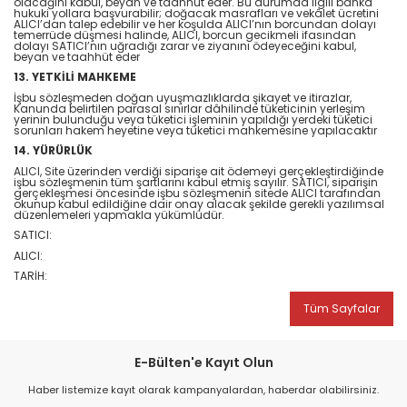
olacağını kabul, beyan ve taahhüt eder. Bu durumda ilgili banka
hukuki yollara başvurabilir; doğacak masrafları ve vekâlet ücretini
ALICI’dan talep edebilir ve her koşulda ALICI’nın borcundan dolayı
temerrüde düşmesi halinde, ALICI, borcun gecikmeli ifasından
dolayı SATICI’nın uğradığı zarar ve ziyanını ödeyeceğini kabul,
beyan ve taahhüt eder
13. YETKİLİ MAHKEME
İşbu sözleşmeden doğan uyuşmazlıklarda şikayet ve itirazlar,
Kanunda belirtilen parasal sınırlar dâhilinde tüketicinin yerleşim
yerinin bulunduğu veya tüketici işleminin yapıldığı yerdeki tüketici
sorunları hakem heyetine veya tüketici mahkemesine yapılacaktır
14. YÜRÜRLÜK
ALICI, Site üzerinden verdiği siparişe ait ödemeyi gerçekleştirdiğinde
işbu sözleşmenin tüm şartlarını kabul etmiş sayılır. SATICI, siparişin
gerçekleşmesi öncesinde işbu sözleşmenin sitede ALICI tarafından
okunup kabul edildiğine dair onay alacak şekilde gerekli yazılımsal
düzenlemeleri yapmakla yükümlüdür.
SATICI:
ALICI:
TARİH:
Tüm Sayfalar
E-Bülten'e Kayıt Olun
Haber listemize kayıt olarak kampanyalardan, haberdar olabilirsiniz.