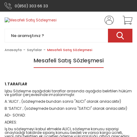
0(850) 303 66 33
Anasayfa
Sayfalar
Mesafeli Satış Sözleşmesi
Mesafeli Satış Sözleşmesi
1.TARAFLAR
İşbu Sözleşme aşağıdaki taraflar arasında aşağıda belirtilen hüküm
ve şartlar çerçevesinde imzalanmıştır.
A.‘ALICI’ ; (sözleşmede bundan sonra "ALICI" olarak anılacaktır)
B.‘SATICI’ ; (sözleşmede bundan sonra "SATICI" olarak anılacaktır)
AD- SOYAD:
ADRES:
İş bu sözleşmeyi kabul etmekle ALICI, sözleşme konusu siparişi
onayladığı takdirde sipariş konusu bedeli ve varsa kargo ücreti,
vergi gibi belirtilen ek ücretleri ödeme yükümlülüğü altına gireceğini