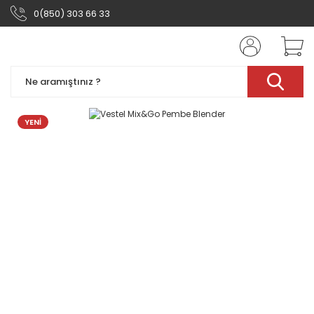
0(850) 303 66 33
YENİ