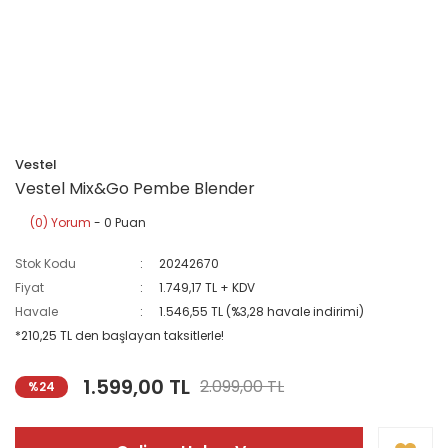
Vestel
Vestel Mix&Go Pembe Blender
(0) Yorum
- 0 Puan
Stok Kodu
20242670
Fiyat
1.749,17 TL + KDV
Havale
1.546,55 TL (%3,28 havale indirimi)
*210,25 TL den başlayan taksitlerle!
1.599,00 TL
2.099,00 TL
%24