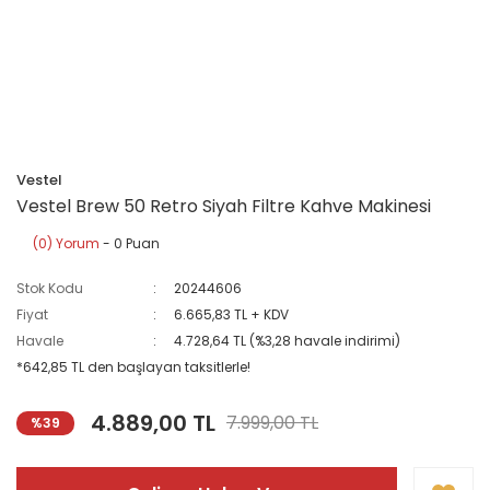
Vestel
Vestel Brew 50 Retro Siyah Filtre Kahve Makinesi
(0) Yorum
- 0 Puan
Stok Kodu
20244606
Fiyat
6.665,83 TL + KDV
Havale
4.728,64 TL (%3,28 havale indirimi)
*642,85 TL den başlayan taksitlerle!
4.889,00 TL
7.999,00 TL
%39