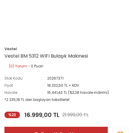
Vestel
Vestel BM 5312 WIFI Bulaşık Makinesi
(0) Yorum
- 0 Puan
Stok Kodu
20267371
Fiyat
18.332,50 TL + KDV
Havale
16.441,43 TL (%3,28 havale indirimi)
*2.235,18 TL den başlayan taksitlerle!
16.999,00 TL
21.999,00 TL
%23