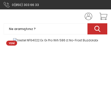
0(850) 303 66 33
YENİ