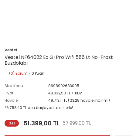
Vestel
Vestel NF64022 Ex Gı Pro Wıfı 586 Lt No-Frost
Buzdolabı
(0) Yorum
- 0 Puan
Stok Kodu
8698902683005
Fiyat
48.332,50 TL + KDV
Havale
49.713,11 TL (%3,28 havale indirimi)
*6.758,40 TL den başlayan taksitlerle!
51.399,00 TL
57.999,00 TL
%11