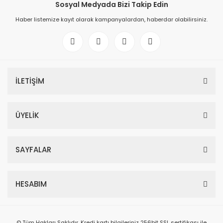
Sosyal Medyada Bizi Takip Edin
Haber listemize kayıt olarak kampanyalardan, haberdar olabilirsiniz.
İLETİŞİM
ÜYELİK
SAYFALAR
HESABIM
© Tüm Hakları Saklıdır. Kredi kartı bilgileriniz 256bit SSL sertifikası ile