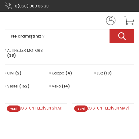
0(850) 303 66 33
ALTINELLER MOTORS
(38)
Givi
(2)
Kappa
(4)
LS2
(18)
Vestel
(152)
Vexo
(14)
YENİ
YENİ