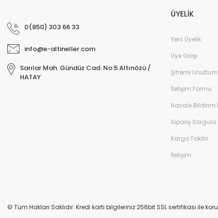
ÜYELİK
0(850) 303 66 33
Yeni Üyelik
info@e-altineller.com
Üye Girişi
Sarılar Mah. Gündüz Cad. No:5 Altınözü /
Şifremi Unuttum
HATAY
İletişim Formu
Havale Bildirim
Sipariş Sorgula
Kargo Takibi
İletişim
© Tüm Hakları Saklıdır. Kredi kartı bilgileriniz 256bit SSL sertifikası ile k