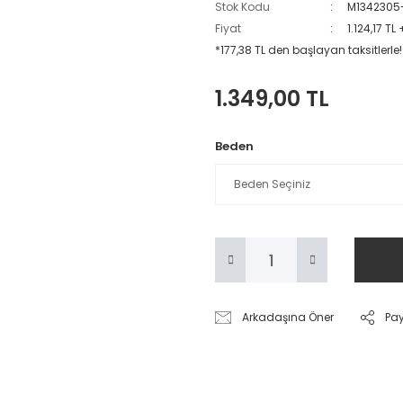
Stok Kodu
M1342305
Fiyat
1.124,17 TL
*177,38 TL den başlayan taksitlerle!
1.349,00 TL
Beden
Arkadaşına Öner
Pa