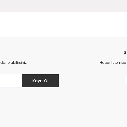
da yetersiz gördüğünüz noktaları öneri formunu kullanarak tarafımıza il
Bu ürüne ilk yorumu siz yapın!
S
Yorum Yaz
r olabilirsiniz.
Haber listemize
Kayıt Ol
Gönder