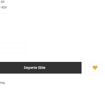
-03
 + KDV
Sepete Ekle
ylaş