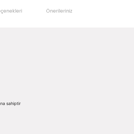
eçenekleri
Önerileriniz
na sahiptir