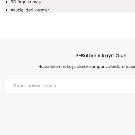
3D örgü kumaş
Avuçiçi deri kısımlar
Bu ürünün fiyat bilgisi, resim, ürün açıklamalarında ve diğer konular
Görüş ve önerileriniz için teşekkür ederiz.
E-Bülten'e Kayıt Olun
Ürün resmi kalitesiz, bozuk veya görüntülenemiyor.
Ürün açıklamasında eksik bilgiler bulunuyor.
Haber listemize kayıt olarak kampanyalardan, haberda
Ürün bilgilerinde hatalar bulunuyor.
Ürün fiyatı diğer sitelerden daha pahalı.
Bu ürüne benzer farklı alternatifler olmalı.