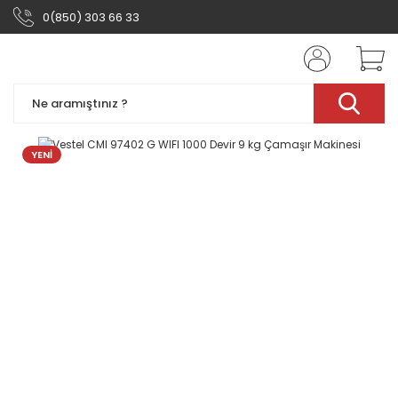
0(850) 303 66 33
YENİ