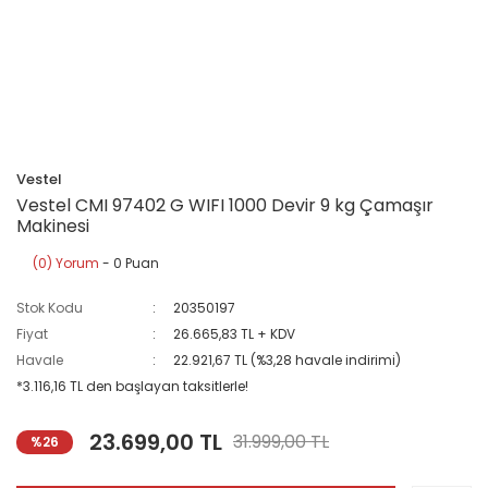
Vestel
Vestel CMI 97402 G WIFI 1000 Devir 9 kg Çamaşır
Makinesi
(0) Yorum
- 0 Puan
Stok Kodu
20350197
Fiyat
26.665,83 TL + KDV
Havale
22.921,67 TL (%3,28 havale indirimi)
*3.116,16 TL den başlayan taksitlerle!
23.699,00 TL
31.999,00 TL
%26