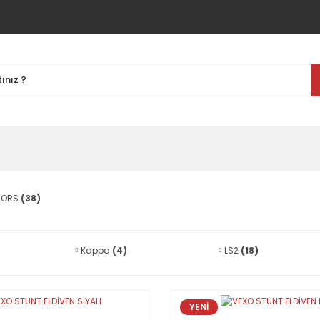
OTORS
(38)
Kappa
(4)
LS2
(18)
YENİ