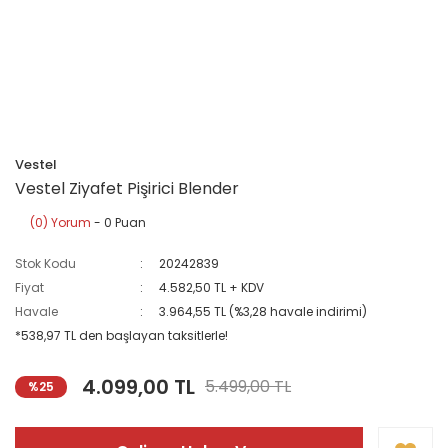
Vestel
Vestel Ziyafet Pişirici Blender
(0) Yorum
- 0 Puan
Stok Kodu
20242839
Fiyat
4.582,50 TL + KDV
Havale
3.964,55 TL (%3,28 havale indirimi)
*538,97 TL den başlayan taksitlerle!
4.099,00 TL
5.499,00 TL
%25