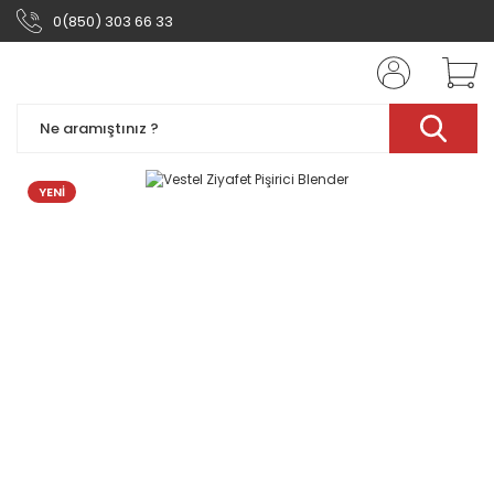
0(850) 303 66 33
YENİ