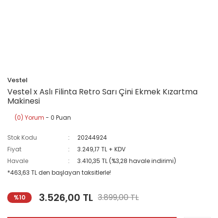
Vestel
Vestel x Aslı Filinta Retro Sarı Çini Ekmek Kızartma
Makinesi
(0) Yorum
- 0 Puan
Stok Kodu
20244924
Fiyat
3.249,17 TL + KDV
Havale
3.410,35 TL (%3,28 havale indirimi)
*463,63 TL den başlayan taksitlerle!
3.526,00 TL
3.899,00 TL
%10