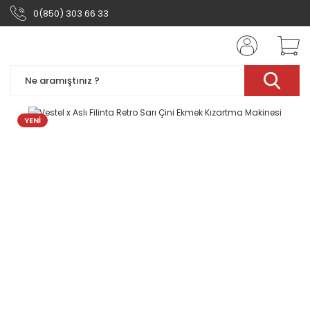
0(850) 303 66 33
YENİ