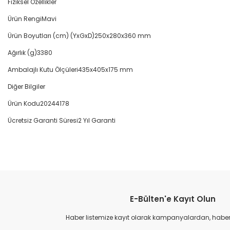
Fiziksel Özellikler
Ürün Rengi
Mavi
Ürün Boyutları (cm) (YxGxD)
250x280x360 mm
Ağırlık (g)
3380
Ambalajlı Kutu Ölçüleri
435x405x175 mm
Diğer Bilgiler
Ürün Kodu
20244178
Ücretsiz Garanti Süresi
2 Yıl Garanti
Bu ürünün fiyat bilgisi, resim, ürün açıklamalarında ve diğer konular
Görüş ve önerileriniz için teşekkür ederiz.
E-Bülten'e Kayıt Olun
Ürün resmi kalitesiz, bozuk veya görüntülenemiyor.
Ürün açıklamasında eksik bilgiler bulunuyor.
Haber listemize kayıt olarak kampanyalardan, haberda
Ürün bilgilerinde hatalar bulunuyor.