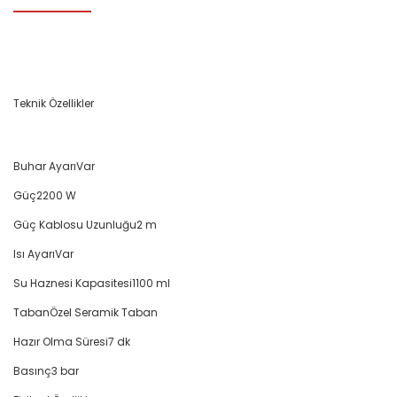
Teknik Özellikler
Buhar Ayarı
Var
Güç
2200 W
Güç Kablosu Uzunluğu
2 m
Isı Ayarı
Var
Su Haznesi Kapasitesi
1100 ml
Taban
Özel Seramik Taban
Hazır Olma Süresi
7 dk
Basınç
3 bar