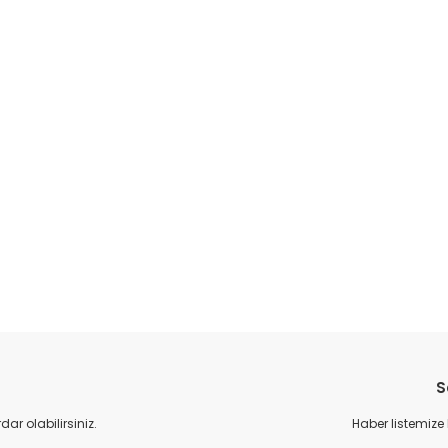
da yetersiz gördüğünüz noktaları öneri formunu kullanarak tarafımıza il
Bu ürüne ilk yorumu siz yapın!
S
Yorum Yaz
r olabilirsiniz.
Haber listemize