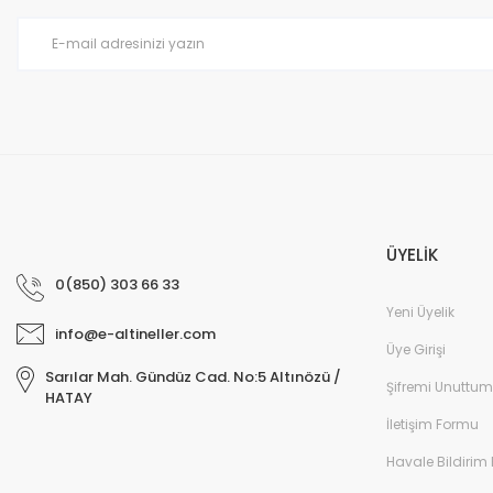
Ürün fiyatı diğer sitelerden daha pahalı.
Bu ürüne benzer farklı alternatifler olmalı.
ÜYELİK
0(850) 303 66 33
Yeni Üyelik
info@e-altineller.com
Üye Girişi
Sarılar Mah. Gündüz Cad. No:5 Altınözü /
Şifremi Unuttum
HATAY
İletişim Formu
Havale Bildirim