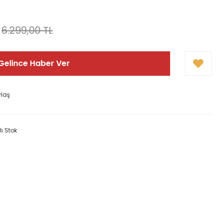
6.299,00 TL
Gelince Haber Ver
ylaş
lı Stok