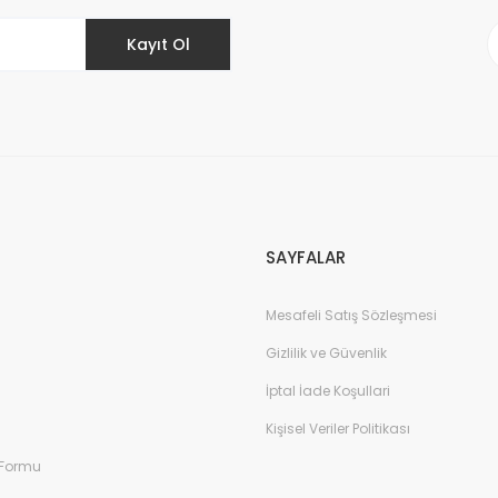
Kayıt Ol
Gönder
SAYFALAR
Mesafeli Satış Sözleşmesi
Gizlilik ve Güvenlik
İptal İade Koşullari
Kişisel Veriler Politikası
 Formu