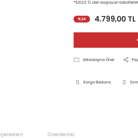
*631,02 TL den başlayan taksitlerle!
4.799,00 TL
%24
Arkadaşına Öner
Pa
Kargo Bedava
Sınır
eçenekleri
Önerileriniz