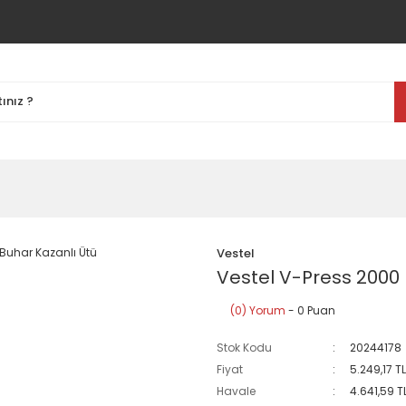
Vestel
Vestel V-Press 2000 
(0) Yorum
- 0 Puan
Stok Kodu
20244178
Fiyat
5.249,17 T
Havale
4.641,59 T