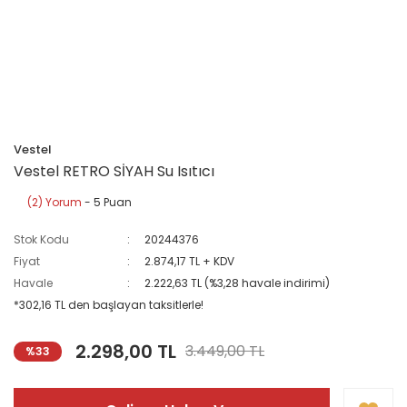
Vestel
Vestel RETRO SİYAH Su Isıtıcı
(2) Yorum
- 5 Puan
Stok Kodu
20244376
Fiyat
2.874,17 TL + KDV
Havale
2.222,63 TL (%3,28 havale indirimi)
*302,16 TL den başlayan taksitlerle!
2.298,00 TL
3.449,00 TL
%33