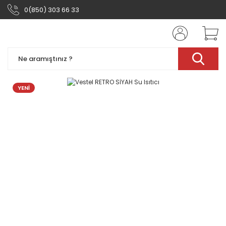
0(850) 303 66 33
YENİ