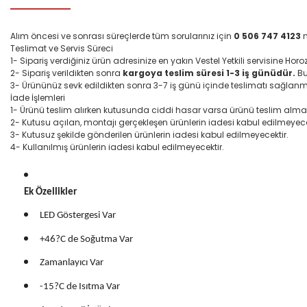
Alım öncesi ve sonrası süreçlerde tüm sorularınız için
0 506 747 4123
n
Teslimat ve Servis Süreci
1-
Sipariş verdiğiniz ürün adresinize en yakın Vestel Yetkili servisine Horoz
2-
Sipariş verildikten sonra
kargoya teslim süresi 1-3 iş günüdür.
Bu
3-
Ürününüz sevk edildikten sonra 3-7 iş günü içinde teslimatı sağlanma
İade İşlemleri
1-
Ürünü teslim alırken kutusunda ciddi hasar varsa ürünü teslim alma
2-
Kutusu açılan, montajı gerçekleşen ürünlerin iadesi kabul edilmeyece
3-
Kutusuz şekilde gönderilen ürünlerin iadesi kabul edilmeyecektir.
4-
Kullanılmış ürünlerin iadesi kabul edilmeyecektir.
Ek Özellikler
LED Göstergesi Var
+46?C de Soğutma Var
Zamanlayıcı Var
-15?C de Isıtma Var