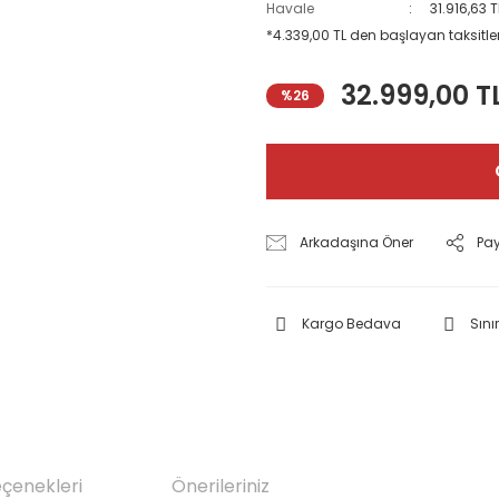
Havale
31.916,63 
*4.339,00 TL den başlayan taksitler
32.999,00 T
%26
Arkadaşına Öner
Pa
Kargo Bedava
Sınır
eçenekleri
Önerileriniz