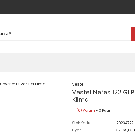
Vestel
Vestel Nefes 122 GI P
Klima
(0) Yorum
- 0 Puan
Stok Kodu
20234727
Fiyat
37.165,83 