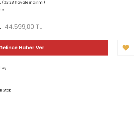
TL (%3,28 havale indirimi)
le!
L
44.599,00 TL
Gelince Haber Ver
ylaş
lı Stok