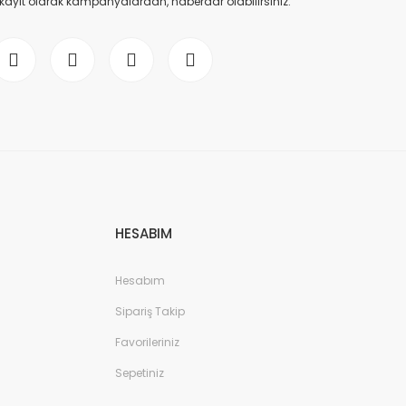
 kayıt olarak kampanyalardan, haberdar olabilirsiniz.
HESABIM
Hesabım
Sipariş Takip
Favorileriniz
Sepetiniz