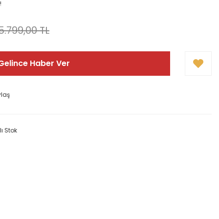
!
5.799,00 TL
Gelince Haber Ver
ylaş
lı Stok