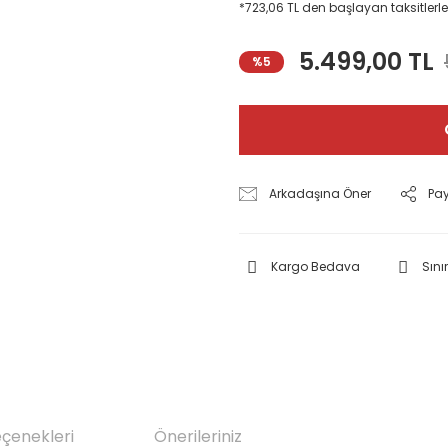
*723,06 TL den başlayan taksitlerle
5.499,00 TL
%5
Arkadaşına Öner
Pa
Kargo Bedava
Sınır
eçenekleri
Önerileriniz