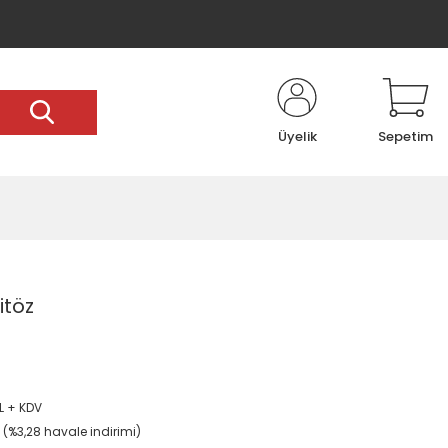
Üyelik
Sepetim
itöz
L + KDV
L (%3,28 havale indirimi)