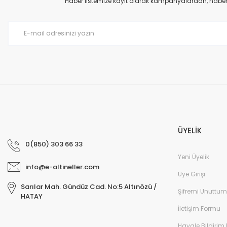
Haber listemize kayıt olarak kampanyalardan, haberda
ÜYELİK
0(850) 303 66 33
Yeni Üyelik
info@e-altineller.com
Üye Girişi
Sarılar Mah. Gündüz Cad. No:5 Altınözü /
Şifremi Unuttum
HATAY
İletişim Formu
Havale Bildirim