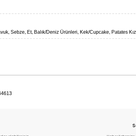
avuk, Sebze, Et, Balık/Deniz Ürünleri, Kek/Cupcake, Patates K
44613
S