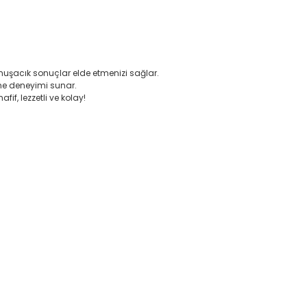
yumuşacık sonuçlar elde etmenizi sağlar.
rme deneyimi sunar.
if, lezzetli ve kolay!