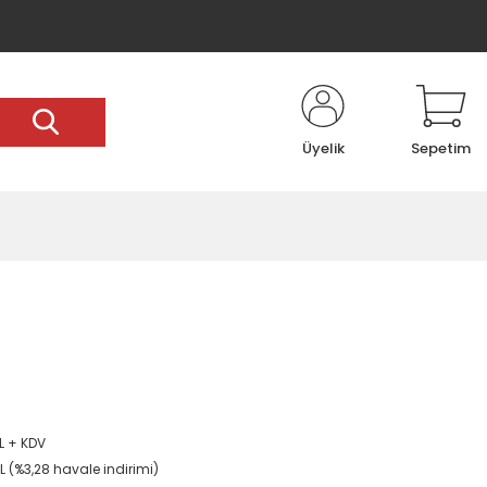
Üyelik
Sepetim
5
L + KDV
L (%3,28 havale indirimi)