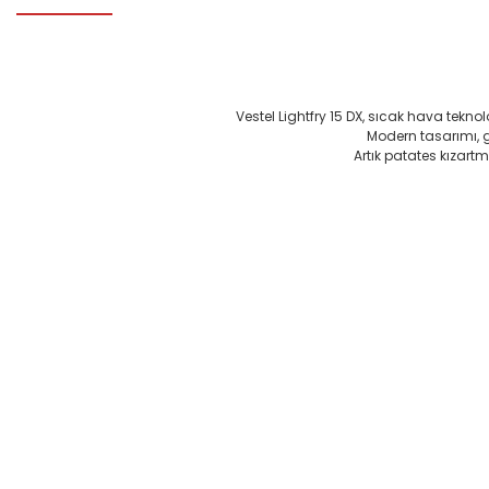
Vestel Lightfry 15 DX, sıcak hava tekno
Modern tasarımı, ge
Artık patates kızartm