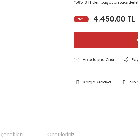
*585,13 TL den başlayan taksitlerle
4.450,00 TL
%-1
Arkadaşına Öner
Pa
Kargo Bedava
Sınır
eçenekleri
Önerileriniz