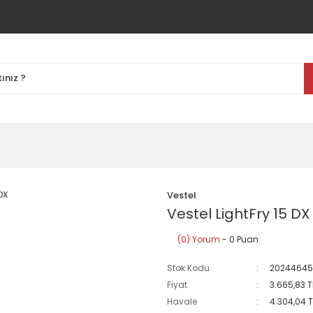
Vestel
Vestel LightFry 15 DX
(0) Yorum
- 0 Puan
Stok Kodu
2024464
Fiyat
3.665,83 T
Havale
4.304,04 T