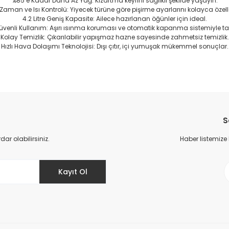
%85’e Kadar Daha Az Yağ: Kızartma keyfini sağlıklı şekilde yaşayın.
l Zaman ve Isı Kontrolü: Yiyecek türüne göre pişirme ayarlarını kolayca özelle
4.2 Litre Geniş Kapasite: Ailece hazırlanan öğünler için ideal.
üvenli Kullanım: Aşırı ısınma koruması ve otomatik kapanma sistemiyle t
Kolay Temizlik: Çıkarılabilir yapışmaz hazne sayesinde zahmetsiz temizlik.
Hızlı Hava Dolaşımı Teknolojisi: Dışı çıtır, içi yumuşak mükemmel sonuçlar.
da yetersiz gördüğünüz noktaları öneri formunu kullanarak tarafımıza il
Bu ürüne ilk yorumu siz yapın!
S
Yorum Yaz
r olabilirsiniz.
Haber listemize
Kayıt Ol