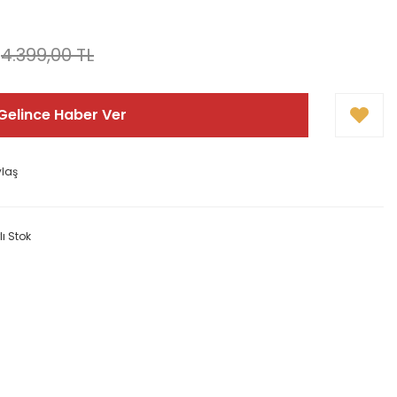
!
4.399,00 TL
Gelince Haber Ver
ylaş
lı Stok