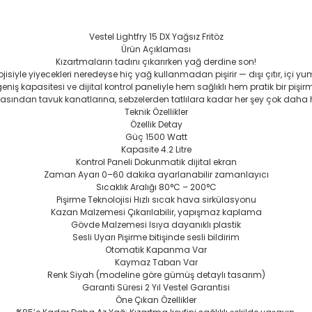
Vestel Lightfry 15 DX Yağsız Fritöz
Ürün Açıklaması
Kızartmaların tadını çıkarırken yağ derdine son!
lojisiyle yiyecekleri neredeyse hiç yağ kullanmadan pişirir — dışı çıtır, içi 
niş kapasitesi ve dijital kontrol paneliyle hem sağlıklı hem pratik bir pişi
asından tavuk kanatlarına, sebzelerden tatlılara kadar her şey çok daha haf
Teknik Özellikler
Özellik
Detay
Güç
1500 Watt
Kapasite
4.2 Litre
Kontrol Paneli
Dokunmatik dijital ekran
Zaman Ayarı
0–60 dakika ayarlanabilir zamanlayıcı
Sıcaklık Aralığı
80°C – 200°C
Pişirme Teknolojisi
Hızlı sıcak hava sirkülasyonu
Kazan Malzemesi
Çıkarılabilir, yapışmaz kaplama
Gövde Malzemesi
Isıya dayanıklı plastik
Sesli Uyarı
Pişirme bitişinde sesli bildirim
Otomatik Kapanma
Var
Kaymaz Taban
Var
Renk
Siyah (modeline göre gümüş detaylı tasarım)
Garanti Süresi
2 Yıl Vestel Garantisi
Öne Çıkan Özellikler