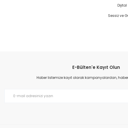
Dijita
Sessiz ve G
Bu ürünün fiyat bilgisi, resim, ürün açıklamalarında ve diğer konular
Görüş ve önerileriniz için teşekkür ederiz.
E-Bülten'e Kayıt Olun
Ürün resmi kalitesiz, bozuk veya görüntülenemiyor.
Ürün açıklamasında eksik bilgiler bulunuyor.
Haber listemize kayıt olarak kampanyalardan, haberda
Ürün bilgilerinde hatalar bulunuyor.
Ürün fiyatı diğer sitelerden daha pahalı.
Bu ürüne benzer farklı alternatifler olmalı.