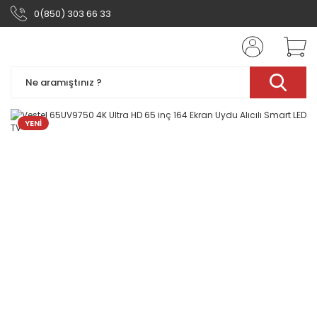
0(850) 303 66 33
YENİ