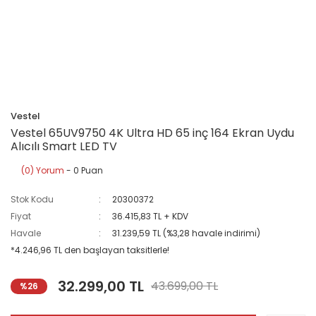
Vestel
Vestel 65UV9750 4K Ultra HD 65 inç 164 Ekran Uydu
Alıcılı Smart LED TV
(0) Yorum
- 0 Puan
Stok Kodu
20300372
Fiyat
36.415,83 TL + KDV
Havale
31.239,59 TL (%3,28 havale indirimi)
*4.246,96 TL den başlayan taksitlerle!
32.299,00 TL
43.699,00 TL
%26