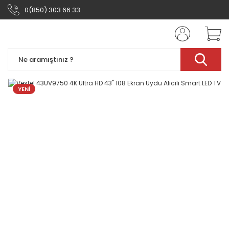
0(850) 303 66 33
YENİ