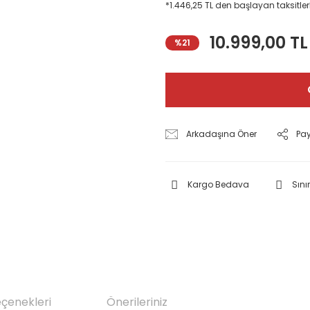
*1.446,25 TL den başlayan taksitler
10.999,00 TL
%21
Arkadaşına Öner
Pa
Kargo Bedava
Sınır
eçenekleri
Önerileriniz