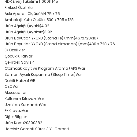
HDR EnerjiTüketimi [1000h]
45
Fiziksel Özellikler
Askı Aparatı Ölçüsü
M4 75 x 75
Ambalajlı Kutu Ölçüleri
530 x 795 x 128
Ürün Ağırlığı (Ayaklı)
4.02
Ürün Ağırlığı (Ayaksız)
3.92
Ürün Boyutları YxGxD (Stand ile) (mm)
467x728x167
Ürün Boyutları YxGxD (Stand olmadan) (mm)
430 x 728 x 76
Ek Özellikler
Çocuk Kilidi
Var
Çekirdek Sayısı
4
Otomatik Kayıt ve Program Arama (APS)
Var
Zaman Ayarlı Kapanma (Sleep Timer)
Var
Dahili Hafıza
1 GB
CEC
Var
Aksesuarlar
Kullanım Kılavuzu
Var
Uzaktan Kumanda
Var
E-Kılavuz
Var
Diğer Bilgiler
Ürün Kodu
20300382
Ücretsiz Garanti Süresi
3 Yıl Garanti