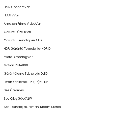
BeIN Connect
Var
HBBTV
Var
Amazon Prime Video
Var
Görüntü Özellikleri
Görüntü Teknolojileri
DLED
HDR Görüntü Teknolojileri
HDR10
Micro Dimming
Var
Motion Rate
800
Görüntüleme Teknolojisi
DLED
Ekran Yenileme Hızı (Hz)
60 Hz
Ses Özellikleri
Ses Çıkış Gücü
12W
Ses Teknolojisi
German, Nicam Stereo