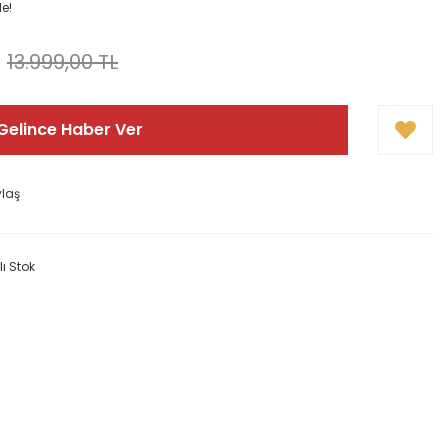
le!
13.999,00 TL
Gelince Haber Ver
ylaş
lı Stok