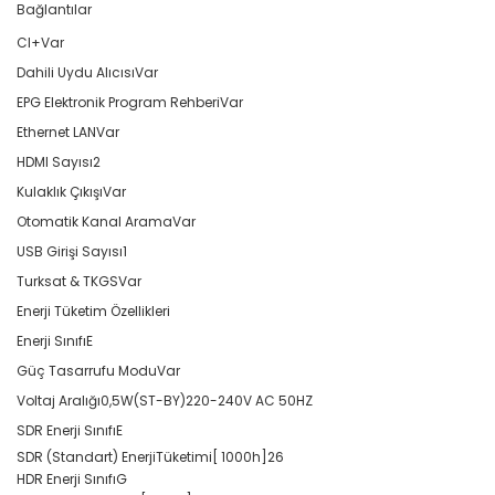
Bağlantılar
CI+
Var
Dahili Uydu Alıcısı
Var
EPG Elektronik Program Rehberi
Var
Ethernet LAN
Var
HDMI Sayısı
2
Kulaklık Çıkışı
Var
Otomatik Kanal Arama
Var
USB Girişi Sayısı
1
Turksat & TKGS
Var
Enerji Tüketim Özellikleri
Enerji Sınıfı
E
Güç Tasarrufu Modu
Var
Voltaj Aralığı
0,5W(ST-BY)220-240V AC 50HZ
SDR Enerji Sınıfı
E
SDR (Standart) EnerjiTüketimi[ 1000h]
26
HDR Enerji Sınıfı
G