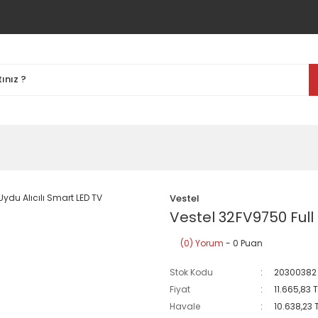
Vestel
Vestel 32FV9750 Full 
(0) Yorum
- 0 Puan
Stok Kodu
20300382
Fiyat
11.665,83 
Havale
10.638,23 