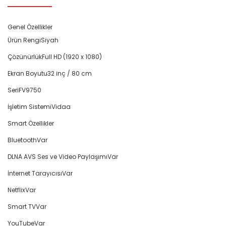
Genel Özellikler
Ürün Rengi
Siyah
Çözünürlük
Full HD (1920 x 1080)
Ekran Boyutu
32 inç / 80 cm
Seri
FV9750
İşletim Sistemi
Vidaa
Smart Özellikler
Bluetooth
Var
DLNA AVS Ses ve Video Paylaşımı
Var
İnternet Tarayıcısı
Var
Netflix
Var
Smart TV
Var
YouTube
Var