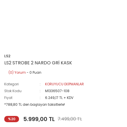
LS2
LS2 STROBE 2 NARDO GRİ KASK
(0) Yorum
- 0 Puan
Kategori
KORUYUCU EKİPMANLAR
Stok Kodu
M1336507-108
Fiyat
6.249,17 TL + KDV
*788,80 TL den başlayan taksitlerle!
5.999,00 TL
7.499,00 TL
%20