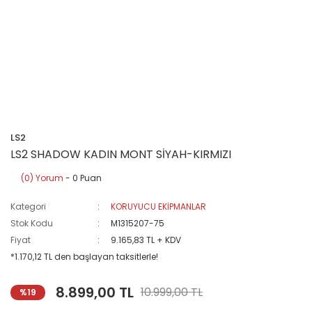
LS2
LS2 SHADOW KADIN MONT SİYAH-KIRMIZI
(0) Yorum
- 0 Puan
Kategori
KORUYUCU EKİPMANLAR
Stok Kodu
M1315207-75
Fiyat
9.165,83 TL + KDV
*1.170,12 TL den başlayan taksitlerle!
8.899,00 TL
10.999,00 TL
%19