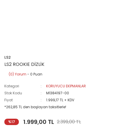
LS2
LS2 ROOKIE DİZLİK
(0) Yorum
- 0 Puan
Kategori
KORUYUCU EKİPMANLAR
Stok Kodu
M1384197-00
Fiyat
1.999,17 TL + KDV
*262,85 TL den başlayan taksitlerle!
1.999,00 TL
2.399,00 TL
%17