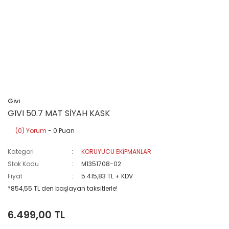
Givi
GIVI 50.7 MAT SİYAH KASK
(0) Yorum
- 0 Puan
Kategori
KORUYUCU EKİPMANLAR
Stok Kodu
M1351708-02
Fiyat
5.415,83 TL + KDV
*854,55 TL den başlayan taksitlerle!
6.499,00 TL