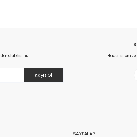
1.399,00 TL
S
TÜKENDİ
r olabilirsiniz.
Haber listemize
TÜKENDİ
 MAVİ-NEON SARI
Kayıt Ol
H-KIRMIZI
Vest
LS2 BL
LS2 BLADE AIR MONT SİYAH-NEON SARI
Vestel CMI 97422 WIFI 1200 Devir 9 kg Çamaşır Makinesi
,00 TL
4.
5.59
5.599,00 TL
7.499,00 TL
23.699,00 TL
31.999,00 TL
SAYFALAR