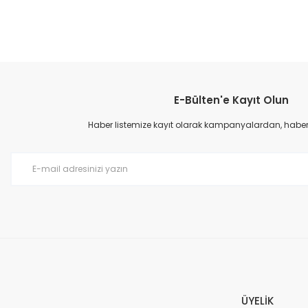
1.399,00 TL
E-Bülten'e Kayıt Olun
TÜKENDİ
Haber listemize kayıt olarak kampanyalardan, haberda
TÜKENDİ
LS2 DART 2 EVO ELDİVEN
1.399,00 TL
LS2 BLADE AIR MONT SİYA
Vestel CMI 97402 G WIFI 1000 Devir 9 kg Çamaşır Makinesi
5.599,00 TL
7.499
23.699,00 TL
31.999,00 TL
ÜYELİK